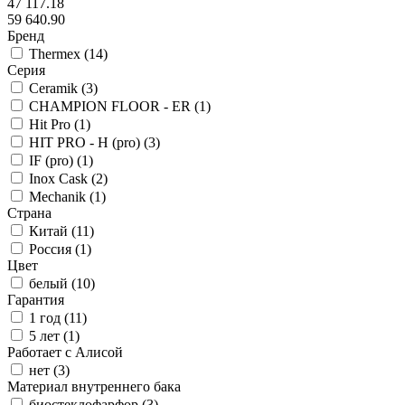
47 117.18
59 640.90
Бренд
Thermex (
14
)
Серия
Ceramik (
3
)
CHAMPION FLOOR - ER (
1
)
Hit Pro (
1
)
HIT PRO - H (pro) (
3
)
IF (pro) (
1
)
Inox Cask (
2
)
Mechanik (
1
)
Страна
Китай (
11
)
Россия (
1
)
Цвет
белый (
10
)
Гарантия
1 год (
11
)
5 лет (
1
)
Работает с Алисой
нет (
3
)
Материал внутреннего бака
биостеклофарфор (
3
)