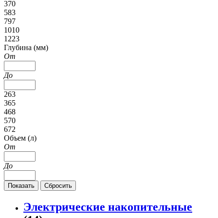
370
583
797
1010
1223
Глубина (мм)
От
До
263
365
468
570
672
Объем (л)
От
До
Электрические накопительные