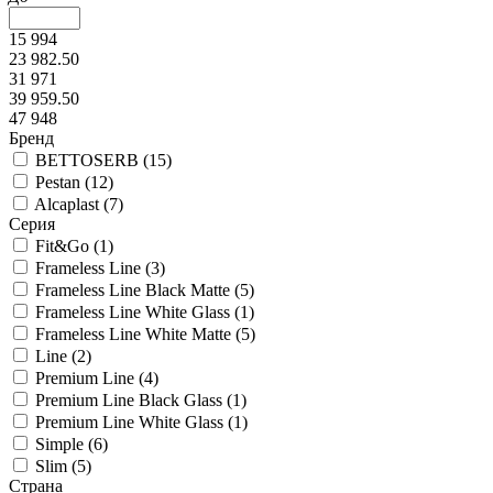
15 994
23 982.50
31 971
39 959.50
47 948
Бренд
BETTOSERB (
15
)
Pestan (
12
)
Alcaplast (
7
)
Серия
Fit&Go (
1
)
Frameless Line (
3
)
Frameless Line Black Matte (
5
)
Frameless Line White Glass (
1
)
Frameless Line White Matte (
5
)
Line (
2
)
Premium Line (
4
)
Premium Line Black Glass (
1
)
Premium Line White Glass (
1
)
Simple (
6
)
Slim (
5
)
Страна