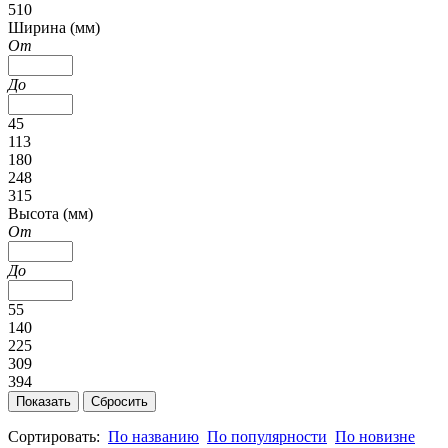
510
Ширина (мм)
От
До
45
113
180
248
315
Высота (мм)
От
До
55
140
225
309
394
Сортировать:
По названию
По популярности
По новизне