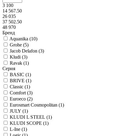
3 100
14 567.50
26 035
37 502.50
48 970
Бренд
Aquanika (
10
)
Grohe (
5
)
Jacob Delafon (
3
)
Kludi (
3
)
Ravak (
1
)
Серия
BASIC (
1
)
BRIVE (
1
)
Classic (
1
)
Comfort (
3
)
Euroeco (
2
)
Eurosmart Cosmopolitan (
1
)
JULY (
1
)
KLUDI L STEEL (
1
)
KLUDI SCOPE (
1
)
L-Ine (
1
)
Logic (
1
)