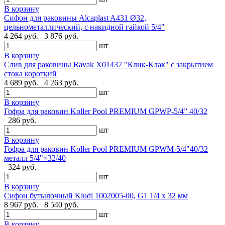
В корзину
Сифон для раковины Alcaplast A431 Ø32,
цельнометаллический, с накидной гайкой 5/4"
4 264 руб.
3 876 руб.
шт
В корзину
Слив для раковины Ravak X01437 "Клик-Клак" с закрытием
стока короткий
4 689 руб.
4 263 руб.
шт
В корзину
Гофра для раковин Koller Pool PREMIUM GPWP-5/4” 40/32
286 руб.
шт
В корзину
Гофра для раковин Koller Pool PREMIUM GPWM-5/4"40/32
металл 5/4"×32/40
324 руб.
шт
В корзину
Cифон бутылочный Kludi 1002005-00, G1 1/4 х 32 мм
8 967 руб.
8 540 руб.
шт
В корзину