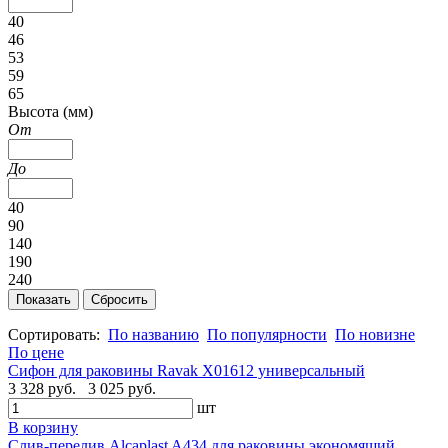
40
46
53
59
65
Высота (мм)
От
До
40
90
140
190
240
Сортировать:
По названию
По популярности
По новизне
По цене
Сифон для раковины Ravak X01612 универсальный
3 328 руб.
3 025 руб.
шт
В корзину
Слив-перелив Alcaplast A434 для раковины экономящий