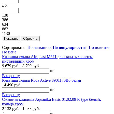
До
138
386
634
882
1130
Сортировать:
По названию
По популярности
↑
По новизне
По цене
Клавиша смыва Alcaplast M571 для скрытых систем
инсталляции xром
9 679 руб.
8 799 руб.
шт
В корзину
Клавиша смыва Roca Active 8901170B0 белая
4 490 руб.
шт
В корзину
Смывная клавиша Aquanika Basic 01.02.08 R-type белый,
кольца хром
2 132 руб.
1 938 руб.
шт