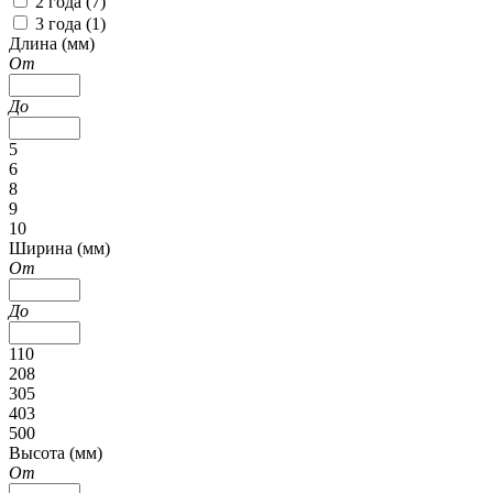
2 года (
7
)
3 года (
1
)
Длина (мм)
От
До
5
6
8
9
10
Ширина (мм)
От
До
110
208
305
403
500
Высота (мм)
От