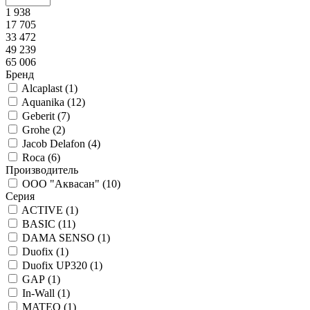
1 938
17 705
33 472
49 239
65 006
Бренд
Alcaplast (
1
)
Aquanika (
12
)
Geberit (
7
)
Grohe (
2
)
Jacob Delafon (
4
)
Roca (
6
)
Производитель
ООО "Аквасан" (
10
)
Серия
ACTIVE (
1
)
BASIC (
11
)
DAMA SENSO (
1
)
Duofix (
1
)
Duofix UP320 (
1
)
GAP (
1
)
In-Wall (
1
)
MATEO (
1
)